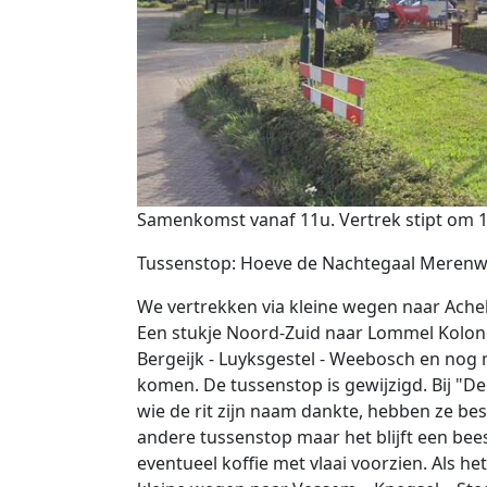
Beschrijving
Samenkomst vanaf 11u. Vertrek stipt om 1
Tussenstop: Hoeve de Nachtegaal Merenweg
We vertrekken via kleine wegen naar Achel 
Een stukje Noord-Zuid naar Lommel Koloni
Bergeijk - Luyksgestel - Weebosch en nog
komen. De tussenstop is gewijzigd. Bij "
wie de rit zijn naam dankte, hebben ze be
andere tussenstop maar het blijft een bee
eventueel koffie met vlaai voorzien. Als h