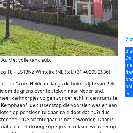
Vie
Ins
De 
3u. Met volle tank aub.
(na
 1b – 5513NZ Wintelre (NL)(tel. +31 40205 2536)
dan
bes
en de Grote Heide en langs de buitenzijde van Pelt.
pau
e om de grens over te steken naar Nederland.
er 
 meer kerkdorpjes volgen zonder echt in centrums te
De Kemphaan", de tussenstop die voorzien was en aan
sloten op pensioen te gaan (wie doet dat nu?) dus
stenboel: "De Nachtegaal" is het geworden. Daar is
et natje en het droogje op zijn vertrekken we weer op