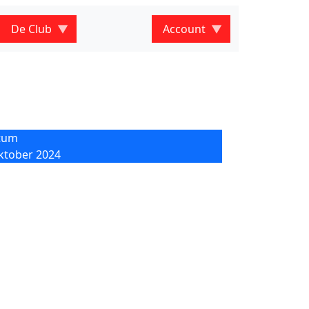
De Club
Account
tum
ktober 2024